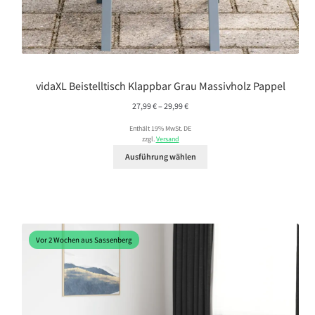
vidaXL Beistelltisch Klappbar Grau Massivholz Pappel
Preisspanne:
27,99
€
–
29,99
€
27,99 €
Enthält 19% MwSt. DE
bis
zzgl.
Versand
29,99 €
Ausführung wählen
Vor 2 Wochen aus Sassenberg