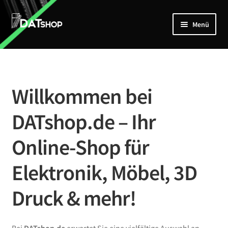
Zur
Zum
Menü
Navigation
Inhalt
springen
springen
Home
Unterm
Shop
öffnen
Willkommen bei
Mein Account
DATshop.de – Ihr
Kontakt
Online-Shop für
Elektronik, Möbel, 3D
Druck & mehr!