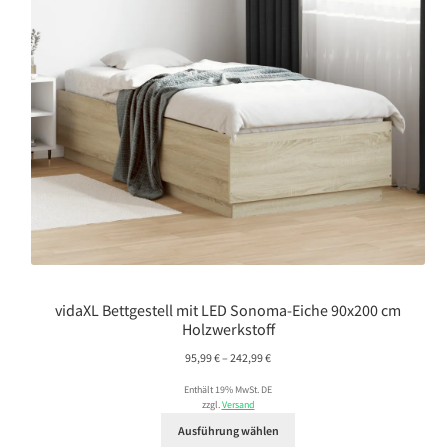
vidaXL Bettgestell mit LED Sonoma-Eiche 90x200 cm
Holzwerkstoff
Preisspanne:
95,99
€
–
242,99
€
95,99 €
Enthält 19% MwSt. DE
bis
zzgl.
Versand
242,99 €
Ausführung wählen