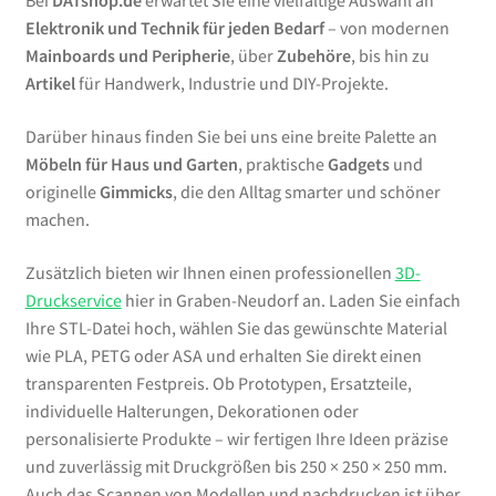
Bei
DATshop.de
erwartet Sie eine vielfältige Auswahl an
Elektronik und Technik für jeden Bedarf
– von modernen
Mainboards und Peripherie
, über
Zubehöre
, bis hin zu
Artikel
für Handwerk, Industrie und DIY-Projekte.
Darüber hinaus finden Sie bei uns eine breite Palette an
Möbeln für Haus und Garten
, praktische
Gadgets
und
originelle
Gimmicks
, die den Alltag smarter und schöner
machen.
Zusätzlich bieten wir Ihnen einen professionellen
3D-
Druckservice
hier in Graben-Neudorf an. Laden Sie einfach
Ihre STL-Datei hoch, wählen Sie das gewünschte Material
wie PLA, PETG oder ASA und erhalten Sie direkt einen
transparenten Festpreis. Ob Prototypen, Ersatzteile,
individuelle Halterungen, Dekorationen oder
personalisierte Produkte – wir fertigen Ihre Ideen präzise
und zuverlässig mit Druckgrößen bis 250 × 250 × 250 mm.
Auch das Scannen von Modellen und nachdrucken ist über