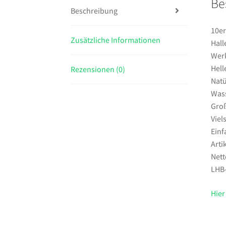
Be
Beschreibung
10er
Zusätzliche Informationen
Hall
Werk
Hell
Rezensionen (0)
Natü
Wass
Groß
Viel
Einf
Arti
Nett
LHB
Hier