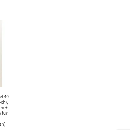
l 40
och),
en +
 für
n
en)