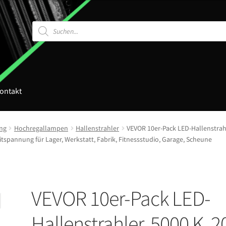
Products
search
ontakt
ng
Hochregallampen
Hallenstrahler
VEVOR 10er-Pack LED-Hallenstrahl
tspannung für Lager, Werkstatt, Fabrik, Fitnessstudio, Garage, Scheune
VEVOR 10er-Pack LED-
Hallenstrahler, 5000 K, 2