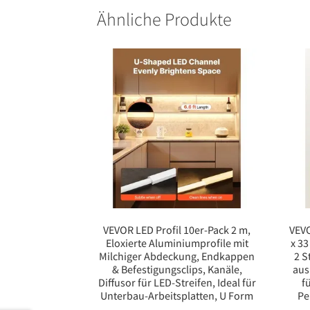
Ähnliche Produkte
VEVOR LED Profil 10er-Pack 2 m,
VEV
Eloxierte Aluminiumprofile mit
x 33
Milchiger Abdeckung, Endkappen
2 S
& Befestigungsclips, Kanäle,
aus
Diffusor für LED-Streifen, Ideal für
f
Unterbau-Arbeitsplatten, U Form
Pe