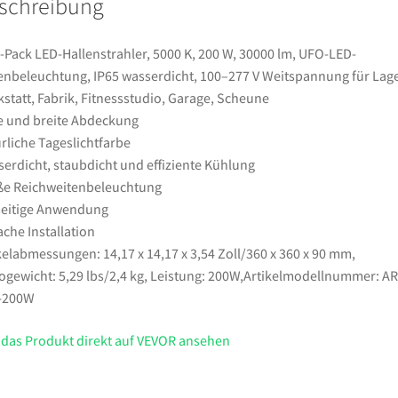
schreibung
UFO-
LED-
Hallenbeleuchtung,
-Pack LED-Hallenstrahler, 5000 K, 200 W, 30000 lm, UFO-LED-
IP65
enbeleuchtung, IP65 wasserdicht, 100–277 V Weitspannung für Lage
wasserdicht,
statt, Fabrik, Fitnessstudio, Garage, Scheune
100–
e und breite Abdeckung
277
rliche Tageslichtfarbe
V
erdicht, staubdicht und effiziente Kühlung
Weitspannung
e Reichweitenbeleuchtung
für
seitige Anwendung
Lager,
ache Installation
Werkstatt,
kelabmessungen: 14,17 x 14,17 x 3,54 Zoll/360 x 360 x 90 mm,
Fabrik,
ogewicht: 5,29 lbs/2,4 kg, Leistung: 200W,Artikelmodellnummer: AR
Fitnessstudio,
-200W
Garage,
Scheune
 das Produkt direkt auf VEVOR ansehen
Menge