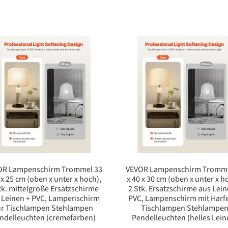
OR Lampenschirm Trommel 33
VEVOR Lampenschirm Tromme
 x 25 cm (oben x unter x hoch),
x 40 x 30 cm (oben x unter x h
tk. mittelgroße Ersatzschirme
2 Stk. Ersatzschirme aus Lein
 Leinen + PVC, Lampenschirm
PVC, Lampenschirm mit Harfe
ür Tischlampen Stehlampen
Tischlampen Stehlampe
ndelleuchten (cremefarben)
Pendelleuchten (helles Lein