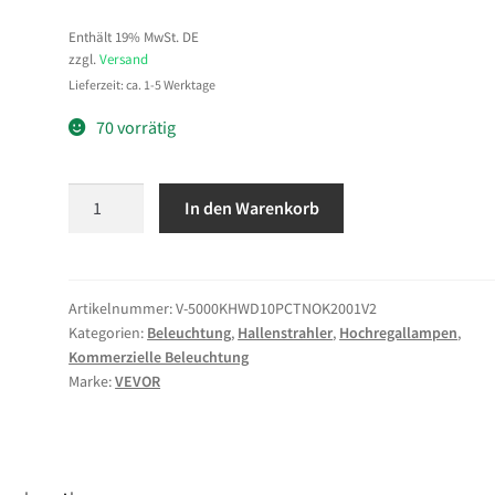
Enthält 19% MwSt. DE
zzgl.
Versand
Lieferzeit: ca. 1-5 Werktage
70 vorrätig
VEVOR
In den Warenkorb
10er-
Pack
LED-
Hallenstrahler,
Artikelnummer:
V-5000KHWD10PCTNOK2001V2
Kategorien:
Beleuchtung
,
Hallenstrahler
,
Hochregallampen
,
5000
Kommerzielle Beleuchtung
K,
Marke:
VEVOR
200
W,
30000
lm,