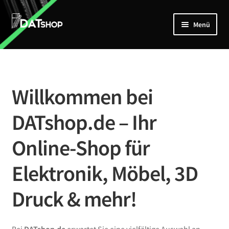
Zur
Zum
Menü
Navigation
Inhalt
springen
springen
Home
Unterm
Shop
öffnen
Willkommen bei
Mein Account
DATshop.de – Ihr
Kontakt
Online-Shop für
Elektronik, Möbel, 3D
Druck & mehr!