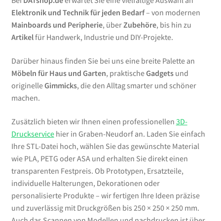
Bei
DATshop.de
erwartet Sie eine vielfältige Auswahl an
Elektronik und Technik für jeden Bedarf
– von modernen
Mainboards und Peripherie
, über
Zubehöre
, bis hin zu
Artikel
für Handwerk, Industrie und DIY-Projekte.
Darüber hinaus finden Sie bei uns eine breite Palette an
Möbeln für Haus und Garten
, praktische
Gadgets
und
originelle
Gimmicks
, die den Alltag smarter und schöner
machen.
Zusätzlich bieten wir Ihnen einen professionellen
3D-
Druckservice
hier in Graben-Neudorf an. Laden Sie einfach
Ihre STL-Datei hoch, wählen Sie das gewünschte Material
wie PLA, PETG oder ASA und erhalten Sie direkt einen
transparenten Festpreis. Ob Prototypen, Ersatzteile,
individuelle Halterungen, Dekorationen oder
personalisierte Produkte – wir fertigen Ihre Ideen präzise
und zuverlässig mit Druckgrößen bis 250 × 250 × 250 mm.
Auch das Scannen von Modellen und nachdrucken ist über