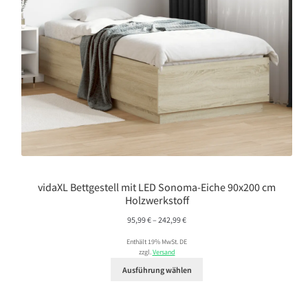
vidaXL Bettgestell mit LED Sonoma-Eiche 90x200 cm
Holzwerkstoff
Preisspanne:
95,99
€
–
242,99
€
95,99 €
Enthält 19% MwSt. DE
bis
zzgl.
Versand
242,99 €
Ausführung wählen