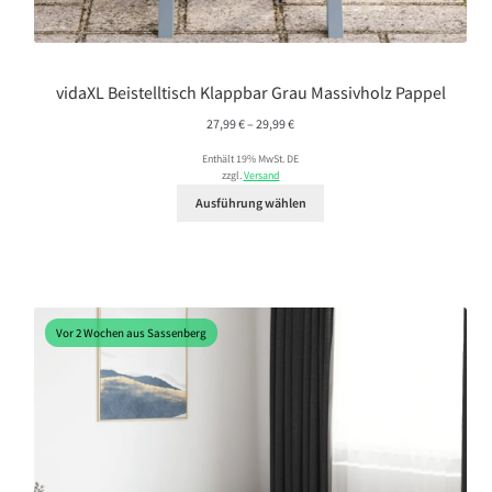
vidaXL Beistelltisch Klappbar Grau Massivholz Pappel
Preisspanne:
27,99
€
–
29,99
€
27,99 €
Enthält 19% MwSt. DE
bis
zzgl.
Versand
29,99 €
Ausführung wählen
Vor 2 Wochen aus Sassenberg