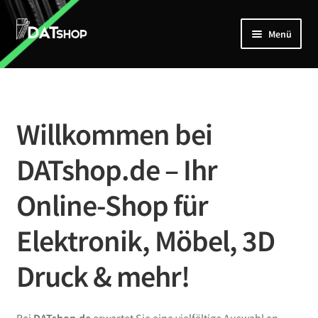
Zur
Zum
Menü
Navigation
Inhalt
springen
springen
Home
Unterm
Shop
öffnen
Willkommen bei
Mein Account
DATshop.de – Ihr
Kontakt
Online-Shop für
Elektronik, Möbel, 3D
Druck & mehr!