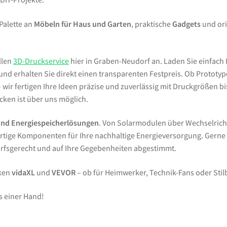
 Palette an
Möbeln für Haus und Garten
, praktische
Gadgets
und ori
llen
3D-Druckservice
hier in Graben-Neudorf an. Laden Sie einfach 
d erhalten Sie direkt einen transparenten Festpreis. Ob Prototypen
wir fertigen Ihre Ideen präzise und zuverlässig mit Druckgrößen bi
ken ist über uns möglich.
und Energiespeicherlösungen
. Von Solarmodulen über Wechselrich
tige Komponenten für Ihre nachhaltige Energieversorgung. Gern
arfsgerecht und auf Ihre Gegebenheiten abgestimmt.
rken
vidaXL
und
VEVOR
– ob für Heimwerker, Technik-Fans oder Sti
s einer Hand!