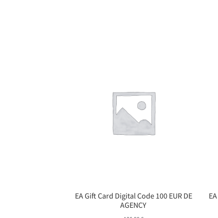
EA Gift Card Digital Code 100 EUR DE
EA
AGENCY