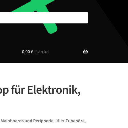
0,00
€
0 Artikel
p für Elektronik,
n
Mainboards und Peripherie
, über
Zubehöre
,