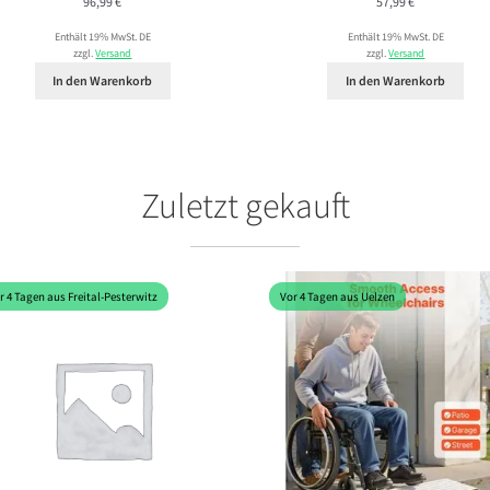
96,99
€
57,99
€
Enthält 19% MwSt. DE
Enthält 19% MwSt. DE
zzgl.
Versand
zzgl.
Versand
In den Warenkorb
In den Warenkorb
Zuletzt gekauft
r 4 Tagen aus Freital-Pesterwitz
Vor 4 Tagen aus Uelzen