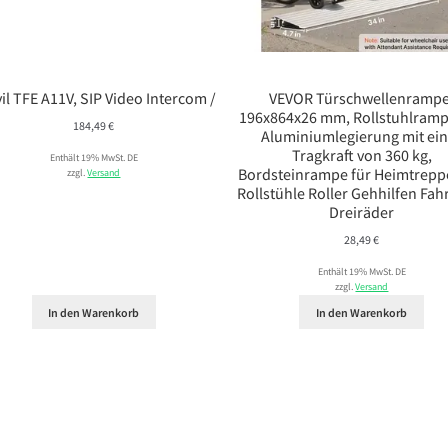
il TFE A11V, SIP Video Intercom /
VEVOR Türschwellenrampe
196x864x26 mm, Rollstuhlramp
184,49
€
Aluminiumlegierung mit ei
Tragkraft von 360 kg,
Enthält 19% MwSt. DE
Bordsteinrampe für Heimtrepp
zzgl.
Versand
Rollstühle Roller Gehhilfen Fah
Dreiräder
28,49
€
Enthält 19% MwSt. DE
zzgl.
Versand
In den Warenkorb
In den Warenkorb