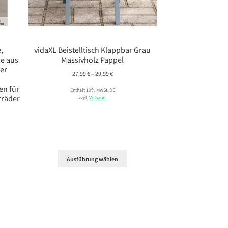
,
vidaXL Beistelltisch Klappbar Grau
e aus
Massivholz Pappel
ner
Preisspanne:
27,99
€
–
29,99
€
27,99 €
en für
Enthält 19% MwSt. DE
bis
rräder
zzgl.
Versand
29,99 €
Ausführung wählen