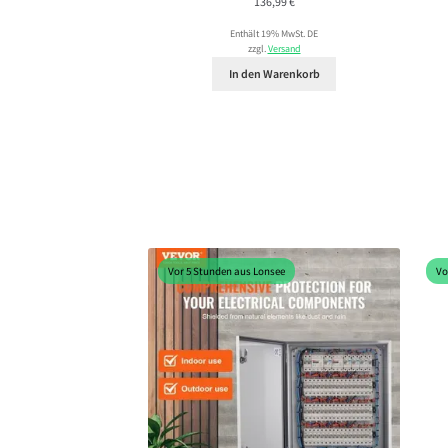
136,99
€
Enthält 19% MwSt. DE
zzgl.
Versand
In den Warenkorb
Vor 5 Stunden aus Lonsee
Vo