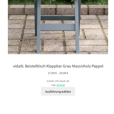
vidaXL Beistelltisch Klappbar Grau Massivholz Pappel
Preisspanne:
27,99
€
–
29,99
€
27,99 €
Enthält 19% MwSt. DE
bis
zzgl.
Versand
29,99 €
Ausführung wählen