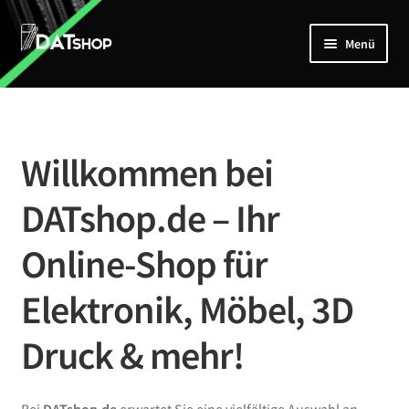
Zur
Zum
Menü
Navigation
Inhalt
springen
springen
Home
Unterm
Shop
öffnen
Willkommen bei
Mein Account
DATshop.de – Ihr
Kontakt
Online-Shop für
Elektronik, Möbel, 3D
Druck & mehr!