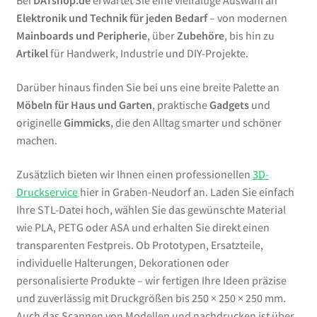
Bei
DATshop.de
erwartet Sie eine vielfältige Auswahl an
Elektronik und Technik für jeden Bedarf
– von modernen
Mainboards und Peripherie
, über
Zubehöre
, bis hin zu
Artikel
für Handwerk, Industrie und DIY-Projekte.
Darüber hinaus finden Sie bei uns eine breite Palette an
Möbeln für Haus und Garten
, praktische
Gadgets
und
originelle
Gimmicks
, die den Alltag smarter und schöner
machen.
Zusätzlich bieten wir Ihnen einen professionellen
3D-
Druckservice
hier in Graben-Neudorf an. Laden Sie einfach
Ihre STL-Datei hoch, wählen Sie das gewünschte Material
wie PLA, PETG oder ASA und erhalten Sie direkt einen
transparenten Festpreis. Ob Prototypen, Ersatzteile,
individuelle Halterungen, Dekorationen oder
personalisierte Produkte – wir fertigen Ihre Ideen präzise
und zuverlässig mit Druckgrößen bis 250 × 250 × 250 mm.
Auch das Scannen von Modellen und nachdrucken ist über