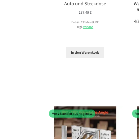
Auto und Steckdose
Wa
R
187,49
€
Kü
Enthält 19% MwSt. DE
zzgl.
Versand
In den Warenkorb
Vor 7 Stunden aus Hagenow
Vo