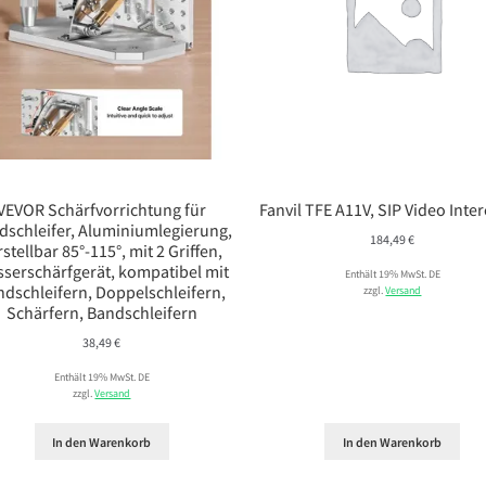
VEVOR Schärfvorrichtung für
Fanvil TFE A11V, SIP Video Inte
dschleifer, Aluminiumlegierung,
184,49
€
rstellbar 85°-115°, mit 2 Griffen,
serschärfgerät, kompatibel mit
Enthält 19% MwSt. DE
ndschleifern, Doppelschleifern,
zzgl.
Versand
Schärfern, Bandschleifern
38,49
€
Enthält 19% MwSt. DE
zzgl.
Versand
In den Warenkorb
In den Warenkorb