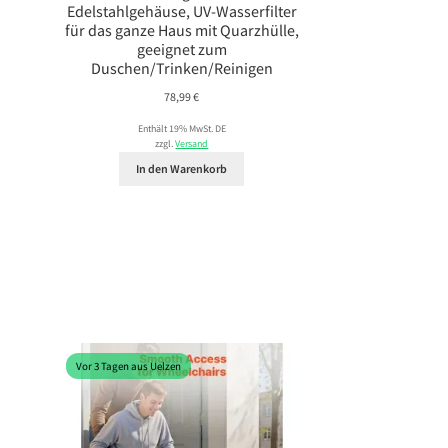
Edelstahlgehäuse, UV-Wasserfilter
für das ganze Haus mit Quarzhülle,
geeignet zum
Duschen/Trinken/Reinigen
78,99
€
Enthält 19% MwSt. DE
zzgl.
Versand
In den Warenkorb
Vor 3 Tagen aus Uelzen