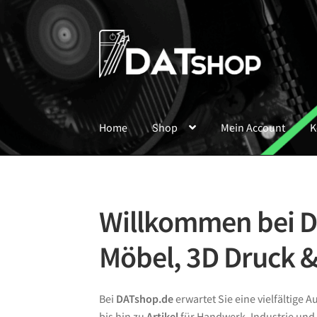
Zur
Zum
Navigation
Inhalt
springen
springen
Home
Shop
Mein Account
K
Willkommen bei DA
Möbel, 3D Druck 
Bei
DATshop.de
erwartet Sie eine vielfältige 
bis hin zu
Artikel
für Handwerk, Industrie und 