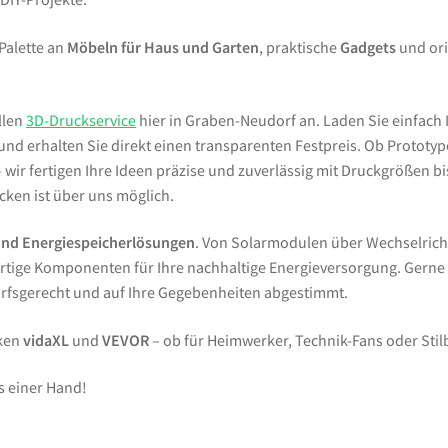
 Palette an
Möbeln für Haus und Garten
, praktische
Gadgets
und ori
llen
3D-Druckservice
hier in Graben-Neudorf an. Laden Sie einfach 
d erhalten Sie direkt einen transparenten Festpreis. Ob Prototypen
wir fertigen Ihre Ideen präzise und zuverlässig mit Druckgrößen bi
ken ist über uns möglich.
und Energiespeicherlösungen
. Von Solarmodulen über Wechselrich
tige Komponenten für Ihre nachhaltige Energieversorgung. Gern
arfsgerecht und auf Ihre Gegebenheiten abgestimmt.
rken
vidaXL
und
VEVOR
– ob für Heimwerker, Technik-Fans oder Sti
s einer Hand!