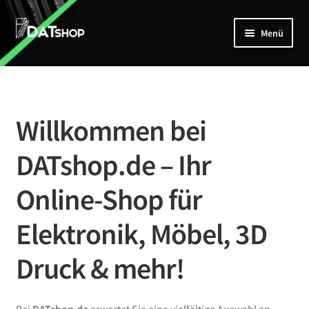
Zur
Zum
Menü
Navigation
Inhalt
springen
springen
Home
Unterm
Shop
öffnen
Willkommen bei
Mein Account
DATshop.de – Ihr
Kontakt
Online-Shop für
Elektronik, Möbel, 3D
Druck & mehr!