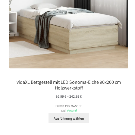
vidaXL Bettgestell mit LED Sonoma-Eiche 90x200 cm
Holzwerkstoff
Preisspanne:
95,99
€
–
242,99
€
95,99 €
Enthält 19% MwSt. DE
bis
zzgl.
Versand
242,99 €
Ausführung wählen