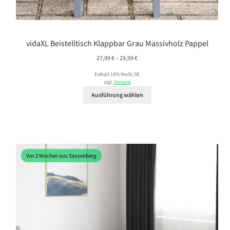
vidaXL Beistelltisch Klappbar Grau Massivholz Pappel
Preisspanne:
27,99
€
–
29,99
€
27,99 €
Enthält 19% MwSt. DE
bis
zzgl.
Versand
29,99 €
Ausführung wählen
Vor 2 Wochen aus Sassenberg