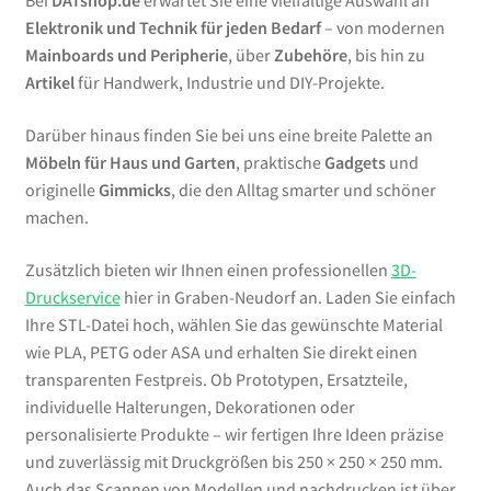
Bei
DATshop.de
erwartet Sie eine vielfältige Auswahl an
Elektronik und Technik für jeden Bedarf
– von modernen
Mainboards und Peripherie
, über
Zubehöre
, bis hin zu
Artikel
für Handwerk, Industrie und DIY-Projekte.
Darüber hinaus finden Sie bei uns eine breite Palette an
Möbeln für Haus und Garten
, praktische
Gadgets
und
originelle
Gimmicks
, die den Alltag smarter und schöner
machen.
Zusätzlich bieten wir Ihnen einen professionellen
3D-
Druckservice
hier in Graben-Neudorf an. Laden Sie einfach
Ihre STL-Datei hoch, wählen Sie das gewünschte Material
wie PLA, PETG oder ASA und erhalten Sie direkt einen
transparenten Festpreis. Ob Prototypen, Ersatzteile,
individuelle Halterungen, Dekorationen oder
personalisierte Produkte – wir fertigen Ihre Ideen präzise
und zuverlässig mit Druckgrößen bis 250 × 250 × 250 mm.
Auch das Scannen von Modellen und nachdrucken ist über