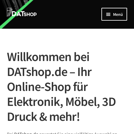
Zur
Zum
Menü
Navigation
Inhalt
springen
springen
Home
Unterm
Shop
öffnen
Willkommen bei
Mein Account
DATshop.de – Ihr
Kontakt
Online-Shop für
Elektronik, Möbel, 3D
Druck & mehr!