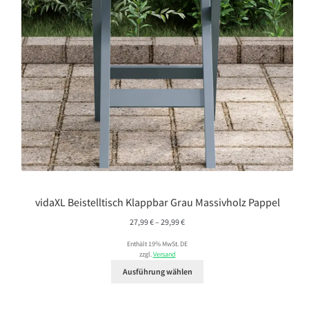
vidaXL Beistelltisch Klappbar Grau Massivholz Pappel
Preisspanne:
27,99
€
–
29,99
€
27,99 €
Enthält 19% MwSt. DE
bis
zzgl.
Versand
29,99 €
Ausführung wählen