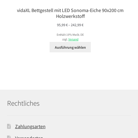
vidaXL Bettgestell mit LED Sonoma-Eiche 90x200 cm
Holzwerkstoff
Preisspanne:
95,99
€
–
242,99
€
95,99 €
Enthält 19% MwSt. DE
bis
zzgl.
Versand
242,99 €
Ausführung wählen
Rechtliches
Zahlungsarten
Versandarten