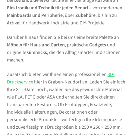
Bei
DATshop.de
erwartet Sie eine vielfältige Auswahl an
Elektronik und Technik für jeden Bedarf
– von modernen
Mainboards und Peripherie
, über
Zubehöre
, bis hin zu
Artikel
für Handwerk, Industrie und DIY-Projekte.
Darüber hinaus finden Sie bei uns eine breite Palette an
Möbeln für Haus und Garten
, praktische
Gadgets
und
originelle
Gimmicks
, die den Alltag smarter und schöner
machen.
Zusätzlich bieten wir Ihnen einen professionellen
3D-
Druckservice
hier in Graben-Neudorf an. Laden Sie einfach
Ihre STL-Datei hoch, wählen Sie das gewünschte Material
wie PLA, PETG oder ASA und erhalten Sie direkt einen
transparenten Festpreis. Ob Prototypen, Ersatzteile,
individuelle Halterungen, Dekorationen oder
personalisierte Produkte – wir fertigen Ihre Ideen präzise
und zuverlässig mit Druckgrößen bis 250 × 250 × 250 mm.
Auch das Scannen von Modellen und nachdrucken ist über