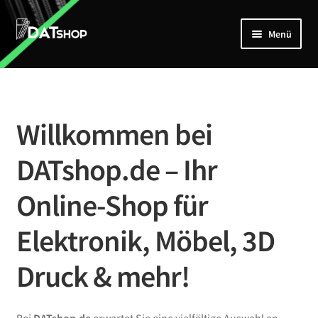
Zur
Zum
Menü
Navigation
Inhalt
springen
springen
Home
Unterm
Shop
öffnen
Willkommen bei
Mein Account
DATshop.de – Ihr
Kontakt
Online-Shop für
Elektronik, Möbel, 3D
Druck & mehr!