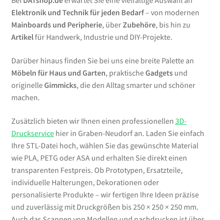
Bei
DATshop.de
erwartet Sie eine vielfältige Auswahl an
Elektronik und Technik für jeden Bedarf
– von modernen
Mainboards und Peripherie
, über
Zubehöre
, bis hin zu
Artikel
für Handwerk, Industrie und DIY-Projekte.
Darüber hinaus finden Sie bei uns eine breite Palette an
Möbeln für Haus und Garten
, praktische
Gadgets
und
originelle
Gimmicks
, die den Alltag smarter und schöner
machen.
Zusätzlich bieten wir Ihnen einen professionellen
3D-
Druckservice
hier in Graben-Neudorf an. Laden Sie einfach
Ihre STL-Datei hoch, wählen Sie das gewünschte Material
wie PLA, PETG oder ASA und erhalten Sie direkt einen
transparenten Festpreis. Ob Prototypen, Ersatzteile,
individuelle Halterungen, Dekorationen oder
personalisierte Produkte – wir fertigen Ihre Ideen präzise
und zuverlässig mit Druckgrößen bis 250 × 250 × 250 mm.
Auch das Scannen von Modellen und nachdrucken ist über