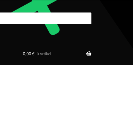
0,00
€
0 Artikel