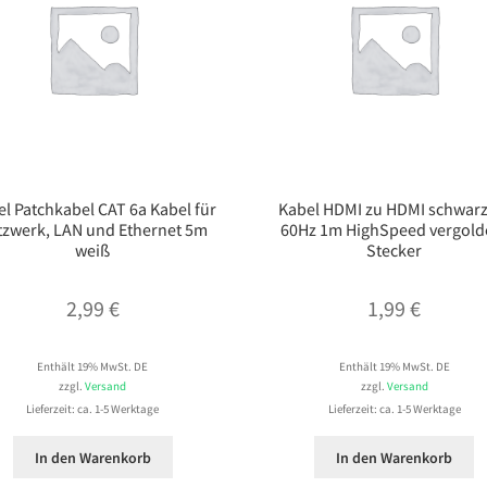
l Patchkabel CAT 6a Kabel für
Kabel HDMI zu HDMI schwarz
tzwerk, LAN und Ethernet 5m
60Hz 1m HighSpeed vergold
weiß
Stecker
2,99
€
1,99
€
Enthält 19% MwSt. DE
Enthält 19% MwSt. DE
zzgl.
Versand
zzgl.
Versand
Lieferzeit: ca. 1-5 Werktage
Lieferzeit: ca. 1-5 Werktage
In den Warenkorb
In den Warenkorb