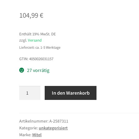
104,99
€
Enthält 19% MwSt. DE
zzgl.
Versand
Lieferzeit: ca. 1-5 Werktage
GTIN: 4050026031157
27 vorrätig
MITEL
In den Warenkorb
OpenScape
Key
Modul
400
Artikelnummer:
A-2587311
Kategorie:
unkategorisiert
für
Marke:
Mitel
CP400