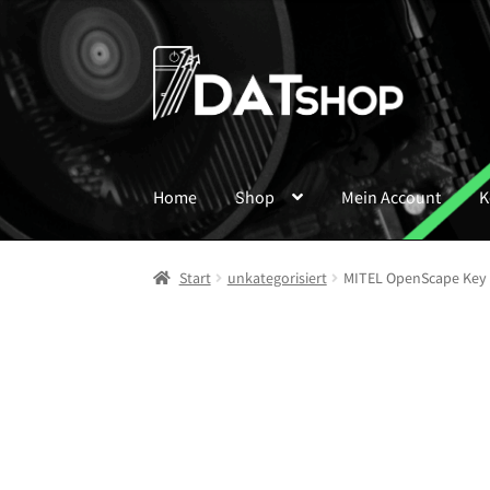
Zur
Zum
Navigation
Inhalt
springen
springen
Home
Shop
Mein Account
K
Start
unkategorisiert
MITEL OpenScape Key 