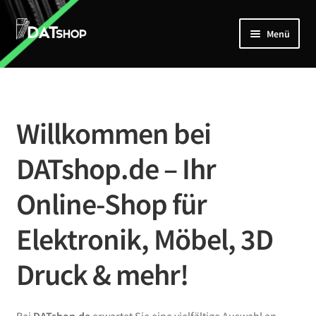
Zur
Zum
Menü
Navigation
Inhalt
springen
springen
Home
Unterm
Shop
öffnen
Willkommen bei
Mein Account
DATshop.de – Ihr
Kontakt
Online-Shop für
Elektronik, Möbel, 3D
Druck & mehr!