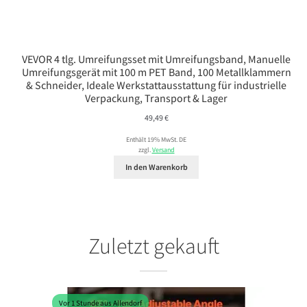
VEVOR 4 tlg. Umreifungsset mit Umreifungsband, Manuelle
Umreifungsgerät mit 100 m PET Band, 100 Metallklammern
& Schneider, Ideale Werkstattausstattung für industrielle
Verpackung, Transport & Lager
49,49
€
Enthält 19% MwSt. DE
zzgl.
Versand
In den Warenkorb
Zuletzt gekauft
Vor 1 Stunde aus Allendorf