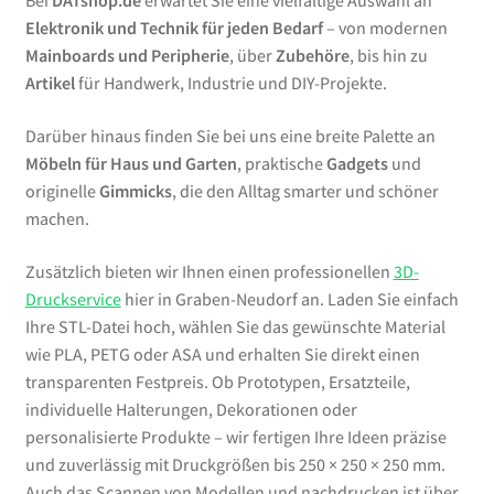
Bei
DATshop.de
erwartet Sie eine vielfältige Auswahl an
Elektronik und Technik für jeden Bedarf
– von modernen
Mainboards und Peripherie
, über
Zubehöre
, bis hin zu
Artikel
für Handwerk, Industrie und DIY-Projekte.
Darüber hinaus finden Sie bei uns eine breite Palette an
Möbeln für Haus und Garten
, praktische
Gadgets
und
originelle
Gimmicks
, die den Alltag smarter und schöner
machen.
Zusätzlich bieten wir Ihnen einen professionellen
3D-
Druckservice
hier in Graben-Neudorf an. Laden Sie einfach
Ihre STL-Datei hoch, wählen Sie das gewünschte Material
wie PLA, PETG oder ASA und erhalten Sie direkt einen
transparenten Festpreis. Ob Prototypen, Ersatzteile,
individuelle Halterungen, Dekorationen oder
personalisierte Produkte – wir fertigen Ihre Ideen präzise
und zuverlässig mit Druckgrößen bis 250 × 250 × 250 mm.
Auch das Scannen von Modellen und nachdrucken ist über