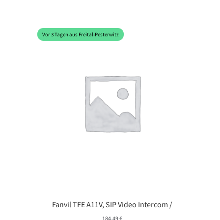
Vor 3 Tagen aus Freital-Pesterwitz
Fanvil TFE A11V, SIP Video Intercom /
184,49
€