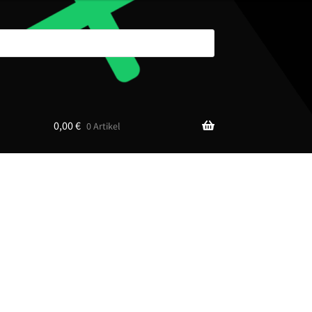
0,00
€
0 Artikel