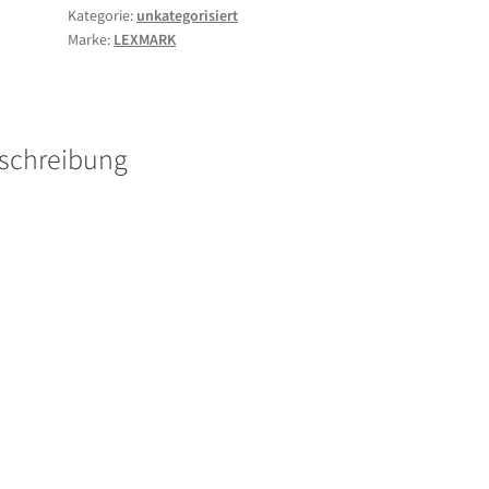
Kategorie:
unkategorisiert
Menge
Marke:
LEXMARK
schreibung