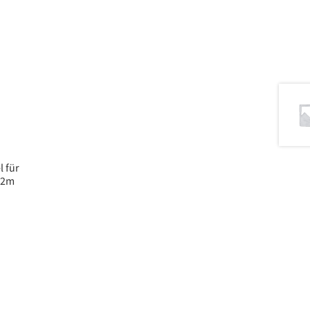
l für
 2m