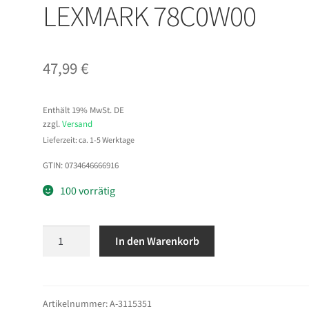
LEXMARK 78C0W00
47,99
€
Enthält 19% MwSt. DE
zzgl.
Versand
Lieferzeit: ca. 1-5 Werktage
GTIN: 0734646666916
100 vorrätig
LEXMARK
In den Warenkorb
Resttonerbehälter
fur
LEXMARK
78C0W00
Artikelnummer:
A-3115351