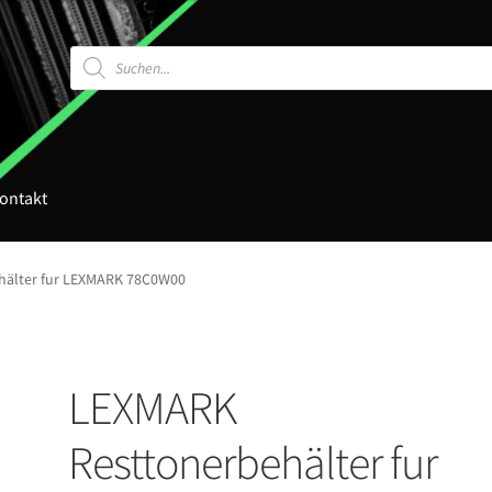
Products
search
ontakt
hälter fur LEXMARK 78C0W00
LEXMARK
Resttonerbehälter fur