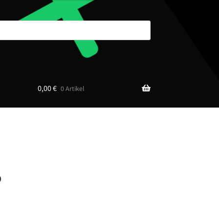
0,00
€
0 Artikel
P