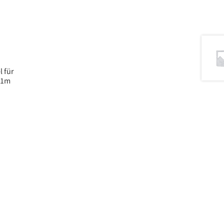
l für
 1m