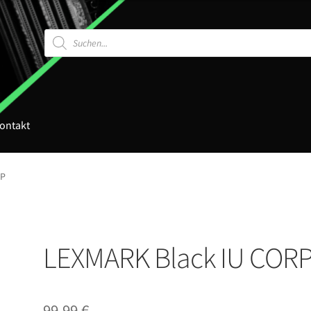
Products
search
ontakt
RP
LEXMARK Black IU COR
99,99
€