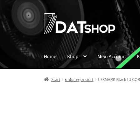
Zur
Zum
Navigation
Inhalt
springen
springen
Home
Shop
Mein Account
K
Start
unkategorisiert
LEXMARK Black IU CO