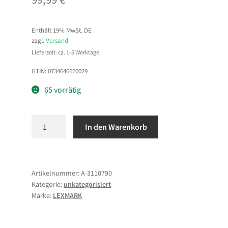
Enthält 19% MwSt. DE
zzgl.
Versand
Lieferzeit: ca. 1-5 Werktage
GTIN: 0734646670029
65 vorrätig
LEXMARK
In den Warenkorb
Black
IU
CORP
Menge
Artikelnummer:
A-3110790
Kategorie:
unkategorisiert
Marke:
LEXMARK