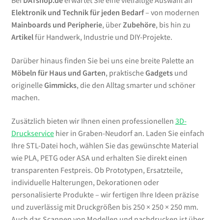
Bei
DATshop.de
erwartet Sie eine vielfältige Auswahl an
Elektronik und Technik für jeden Bedarf
– von modernen
Mainboards und Peripherie
, über
Zubehöre
, bis hin zu
Artikel
für Handwerk, Industrie und DIY-Projekte.
Darüber hinaus finden Sie bei uns eine breite Palette an
Möbeln für Haus und Garten
, praktische
Gadgets
und
originelle
Gimmicks
, die den Alltag smarter und schöner
machen.
Zusätzlich bieten wir Ihnen einen professionellen
3D-
Druckservice
hier in Graben-Neudorf an. Laden Sie einfach
Ihre STL-Datei hoch, wählen Sie das gewünschte Material
wie PLA, PETG oder ASA und erhalten Sie direkt einen
transparenten Festpreis. Ob Prototypen, Ersatzteile,
individuelle Halterungen, Dekorationen oder
personalisierte Produkte – wir fertigen Ihre Ideen präzise
und zuverlässig mit Druckgrößen bis 250 × 250 × 250 mm.
Auch das Scannen von Modellen und nachdrucken ist über