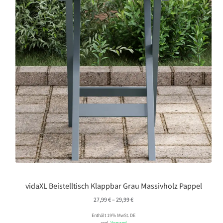
vidaXL Beistelltisch Klappbar Grau Massivholz Pappel
Preisspanne:
27,99
€
–
29,99
€
27,99 €
Enthält 19% MwSt. DE
bis