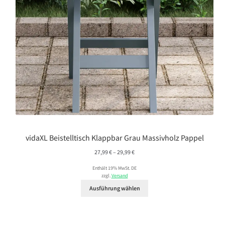
vidaXL Beistelltisch Klappbar Grau Massivholz Pappel
Preisspanne:
27,99
€
–
29,99
€
27,99 €
Enthält 19% MwSt. DE
bis
zzgl.
Versand
29,99 €
Ausführung wählen