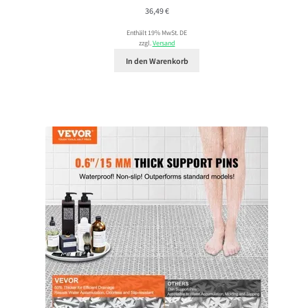
36,49
€
Enthält 19% MwSt. DE
zzgl.
Versand
In den Warenkorb