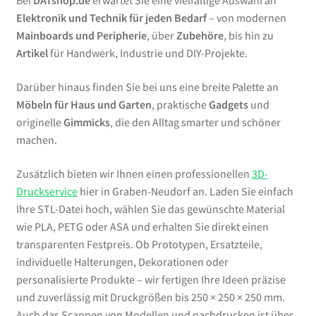
Bei
DATshop.de
erwartet Sie eine vielfältige Auswahl an
Elektronik und Technik für jeden Bedarf
– von modernen
Mainboards und Peripherie
, über
Zubehöre
, bis hin zu
Artikel
für Handwerk, Industrie und DIY-Projekte.
Darüber hinaus finden Sie bei uns eine breite Palette an
Möbeln für Haus und Garten
, praktische
Gadgets
und
originelle
Gimmicks
, die den Alltag smarter und schöner
machen.
Zusätzlich bieten wir Ihnen einen professionellen
3D-
Druckservice
hier in Graben-Neudorf an. Laden Sie einfach
Ihre STL-Datei hoch, wählen Sie das gewünschte Material
wie PLA, PETG oder ASA und erhalten Sie direkt einen
transparenten Festpreis. Ob Prototypen, Ersatzteile,
individuelle Halterungen, Dekorationen oder
personalisierte Produkte – wir fertigen Ihre Ideen präzise
und zuverlässig mit Druckgrößen bis 250 × 250 × 250 mm.
Auch das Scannen von Modellen und nachdrucken ist über