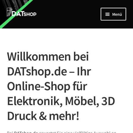
Zur
Zum
Menü
Navigation
Inhalt
springen
springen
Home
Unterm
Shop
öffnen
Willkommen bei
Mein Account
DATshop.de – Ihr
Kontakt
Online-Shop für
Elektronik, Möbel, 3D
Druck & mehr!