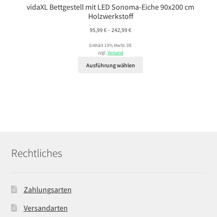
vidaXL Bettgestell mit LED Sonoma-Eiche 90x200 cm
Holzwerkstoff
Preisspanne:
95,99
€
–
242,99
€
95,99 €
Enthält 19% MwSt. DE
bis
zzgl.
Versand
242,99 €
Ausführung wählen
Rechtliches
Zahlungsarten
Versandarten