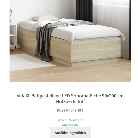
vidaXL Bettgestell mit LED Sonoma-Eiche 90x200 cm
Holzwerkstoff
Preisspanne:
95,99
€
–
242,99
€
95,99 €
Enthält 19% MwSt. DE
bis
zzgl.
Versand
242,99 €
Ausführung wählen