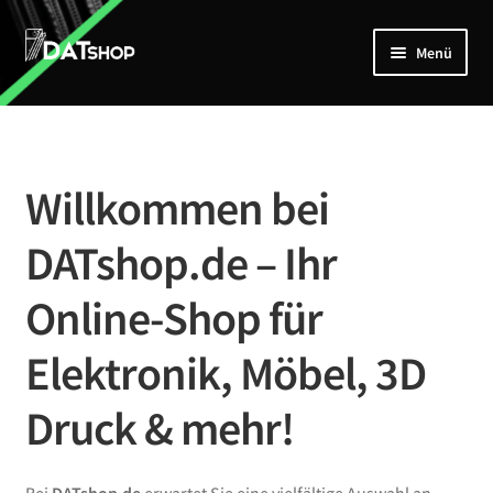
Zur
Zum
Menü
Navigation
Inhalt
springen
springen
Home
Unterm
Shop
öffnen
Willkommen bei
Mein Account
DATshop.de – Ihr
Kontakt
Online-Shop für
Elektronik, Möbel, 3D
Druck & mehr!