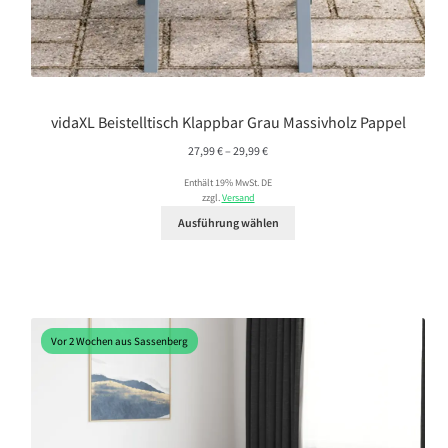
vidaXL Beistelltisch Klappbar Grau Massivholz Pappel
Preisspanne:
27,99
€
–
29,99
€
27,99 €
Enthält 19% MwSt. DE
bis
zzgl.
Versand
29,99 €
Ausführung wählen
Vor 2 Wochen aus Sassenberg