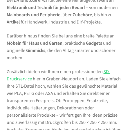
Bei
DATshop.de
erwartet Sie eine vielfältige Auswahl an
Elektronik und Technik für jeden Bedarf
– von modernen
Mainboards und Peripherie
, über
Zubehöre
, bis hin zu
Artikel
für Handwerk, Industrie und DIY-Projekte.
Darüber hinaus finden Sie bei uns eine breite Palette an
Möbeln für Haus und Garten
, praktische
Gadgets
und
originelle
Gimmicks
, die den Alltag smarter und schöner
machen.
Zusätzlich bieten wir Ihnen einen professionellen
3D-
Druckservice
hier in Graben-Neudorf an. Laden Sie einfach
Ihre STL-Datei hoch, wählen Sie das gewünschte Material
wie PLA, PETG oder ASA und erhalten Sie direkt einen
transparenten Festpreis. Ob Prototypen, Ersatzteile,
individuelle Halterungen, Dekorationen oder
personalisierte Produkte – wir fertigen Ihre Ideen präzise
und zuverlässig mit Druckgrößen bis 250 × 250 × 250 mm.
Auch das Scannen von Modellen und nachdrucken ist über