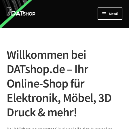
Zur
Zum
Menü
Navigation
Inhalt
springen
springen
Home
Unterm
Shop
öffnen
Willkommen bei
Mein Account
DATshop.de – Ihr
Kontakt
Online-Shop für
Elektronik, Möbel, 3D
Druck & mehr!