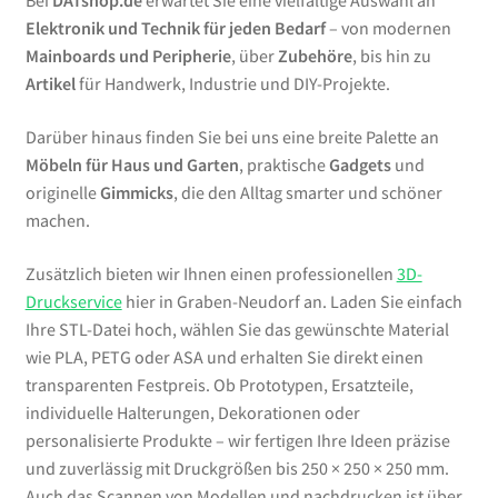
Bei
DATshop.de
erwartet Sie eine vielfältige Auswahl an
Elektronik und Technik für jeden Bedarf
– von modernen
Mainboards und Peripherie
, über
Zubehöre
, bis hin zu
Artikel
für Handwerk, Industrie und DIY-Projekte.
Darüber hinaus finden Sie bei uns eine breite Palette an
Möbeln für Haus und Garten
, praktische
Gadgets
und
originelle
Gimmicks
, die den Alltag smarter und schöner
machen.
Zusätzlich bieten wir Ihnen einen professionellen
3D-
Druckservice
hier in Graben-Neudorf an. Laden Sie einfach
Ihre STL-Datei hoch, wählen Sie das gewünschte Material
wie PLA, PETG oder ASA und erhalten Sie direkt einen
transparenten Festpreis. Ob Prototypen, Ersatzteile,
individuelle Halterungen, Dekorationen oder
personalisierte Produkte – wir fertigen Ihre Ideen präzise
und zuverlässig mit Druckgrößen bis 250 × 250 × 250 mm.
Auch das Scannen von Modellen und nachdrucken ist über