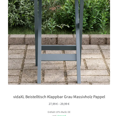
vidaXL Beistelltisch Klappbar Grau Massivholz Pappel
Preisspanne:
27,99
€
–
29,99
€
27,99 €
Enthält 19% MwSt. DE
bis