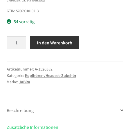
Lieferzeit: ca. 1-5 Werktage
GTIN: 5706991010213
54 vorrätig
Jabra
In den Warenkorb
Pro
9400/900
Lederohrkissen
Menge
Artikelnummer:
A-1526382
Kategorie:
Kopfhörer-/Headset-Zubehör
Marke:
JABRA
Beschreibung
Zusätzliche Informationen