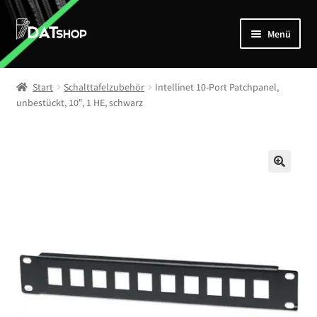
Zur
Zum
Menü
Navigation
Inhalt
springen
springen
Home
Start
Schalttafelzubehör
Intellinet 10-Port Patchpanel,
Unterm
unbestückt, 10″, 1 HE, schwarz
Shop
öffnen
Mein Account
Kontakt