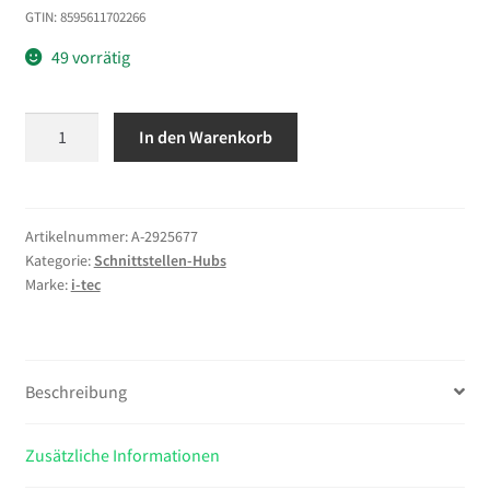
GTIN: 8595611702266
49 vorrätig
i-
In den Warenkorb
tec
Metal
USB-
C
Artikelnummer:
A-2925677
Kategorie:
Schnittstellen-Hubs
HUB
Marke:
i-tec
4
Port
Menge
Beschreibung
Zusätzliche Informationen