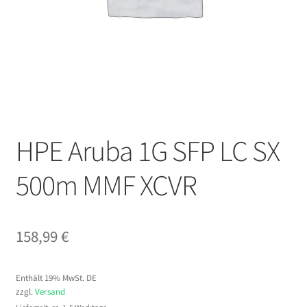
HPE Aruba 1G SFP LC SX
500m MMF XCVR
158,99
€
Enthält 19% MwSt. DE
zzgl.
Versand