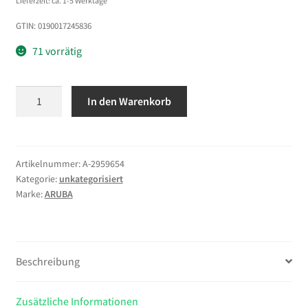
Lieferzeit: ca. 1-5 Werktage
GTIN: 0190017245836
71 vorrätig
HPE
In den Warenkorb
Aruba
1G
SFP
LC
Artikelnummer:
A-2959654
Kategorie:
unkategorisiert
SX
Marke:
ARUBA
500m
MMF
XCVR
Menge
Beschreibung
Zusätzliche Informationen