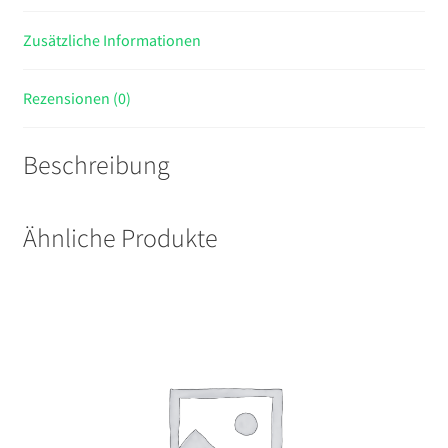
or
Ceiling
Zusätzliche Informationen
Mount
Menge
Rezensionen (0)
Beschreibung
Ähnliche Produkte