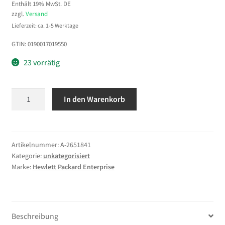
Enthält 19% MwSt. DE
zzgl.
Versand
Lieferzeit: ca. 1-5 Werktage
GTIN: 0190017019550
23 vorrätig
HPE
In den Warenkorb
AP-
270-
MNT-
H2
Artikelnummer:
A-2651841
Kategorie:
unkategorisiert
AP-
Marke:
Hewlett Packard Enterprise
270
Series
Access
Flush
Beschreibung
Wall