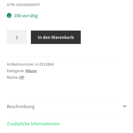
GTIN: 0191628416479
100 vorrätig
HP
In den Warenkorb
Wireless-
Maus
200
(Pike
Artikelnummer:
A-2913864
Kategorie:
Mäuse
Silver)
Marke:
HP
Menge
Beschreibung
Zusätzliche Informationen