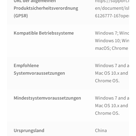
URL der allgemeinen
https://support.hp
Produktsicherheitsverordnung
en/document/ish_6
(GPSR)
6126777-16?openCL
Kompatible Betriebssysteme
Windows 7; Window
Windows 10; Windo
macOS; Chrome O
Empfohlene
Windows 7 and abov
Systemvoraussetzungen
Mac OS 10.x and ab
Chrome OS.
Mindestsystemvoraussetzungen
Windows 7 and abov
Mac OS 10.x and ab
Chrome OS.
Ursprungsland
China