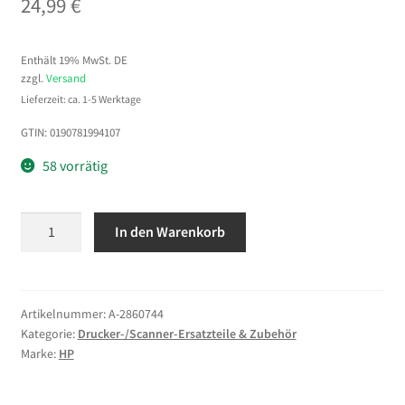
24,99
€
Enthält 19% MwSt. DE
zzgl.
Versand
Lieferzeit: ca. 1-5 Werktage
GTIN: 0190781994107
58 vorrätig
HP
In den Warenkorb
PageWide
–
Walzen-
Kit
Artikelnummer:
A-2860744
Kategorie:
Drucker-/Scanner-Ersatzteile & Zubehör
Menge
Marke:
HP