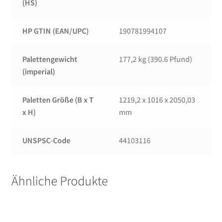
(HS)
HP GTIN (EAN/UPC)
190781994107
Palettengewicht
177,2 kg (390.6 Pfund)
(imperial)
Paletten Größe (B x T
1219,2 x 1016 x 2050,03
x H)
mm
UNSPSC-Code
44103116
Ähnliche Produkte