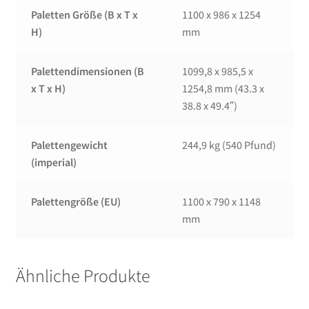
Paletten Größe (B x T x
1100 x 986 x 1254
H)
mm
Palettendimensionen (B
1099,8 x 985,5 x
x T x H)
1254,8 mm (43.3 x
38.8 x 49.4″)
Palettengewicht
244,9 kg (540 Pfund)
(imperial)
Palettengröße (EU)
1100 x 790 x 1148
mm
Ähnliche Produkte