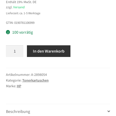
Enthält 19% MwSt. DE
zzgl.
Versand
Lieferzeit: ca. 1-5 Werktage
GTIN: 0190781106999
100 vorrätig
HP
In den Warenkorb
205A
Magenta
Original
LaserJet-
Artikelnummer:
A-2898054
Kategorie:
Tonerkartuschen
Tonerkartusche
Marke:
HP
Menge
Beschreibung