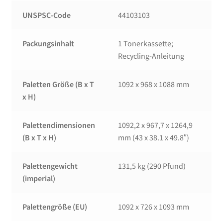
UNSPSC-Code
44103103
Packungsinhalt
1 Tonerkassette;
Recycling-Anleitung
Paletten Größe (B x T
1092 x 968 x 1088 mm
x H)
Palettendimensionen
1092,2 x 967,7 x 1264,9
(B x T x H)
mm (43 x 38.1 x 49.8″)
Palettengewicht
131,5 kg (290 Pfund)
(imperial)
Palettengröße (EU)
1092 x 726 x 1093 mm