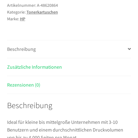
Tonerkartusche
Artikelnummer:
A-48620864
Kategorie:
Tonerkartuschen
Menge
Marke:
HP
Beschreibung
Zusätzliche Informationen
Rezensionen (0)
Beschreibung
Ideal für kleine bis mittelgroße Unternehmen mit 3-10
Benutzern und einem durchschnittlichen Druckvolumen
von bis zu 4.000 Seiten pro Monat.