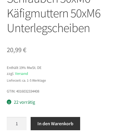
Käfigmuttern 50xM6
Unterlegscheiben
20,99
€
Enthält 19% MwSt. DE
zzgl.
Versand
Lieferzeit: ca. 1-5 Werktage
GTIN: 4016032334408
22 vorrätig
DIGITUS
In den Warenkorb
Befestigungsschraubensatz