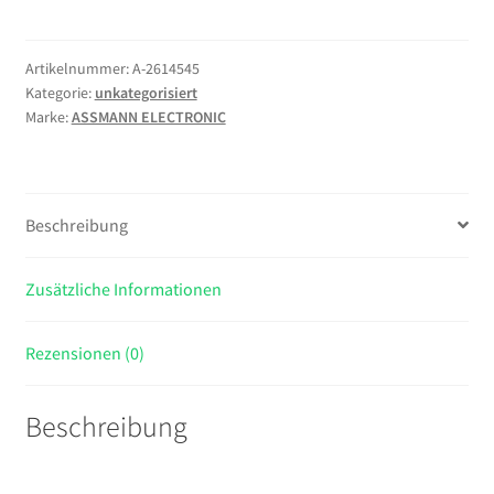
für
48,3cm
19Zoll
Artikelnummer:
A-2614545
Kategorie:
unkategorisiert
Schränke
Marke:
ASSMANN ELECTRONIC
50xM6
Schrauben
50xM6
Käfigmuttern
Beschreibung
50xM6
Unterlegscheiben
Menge
Zusätzliche Informationen
Rezensionen (0)
Beschreibung