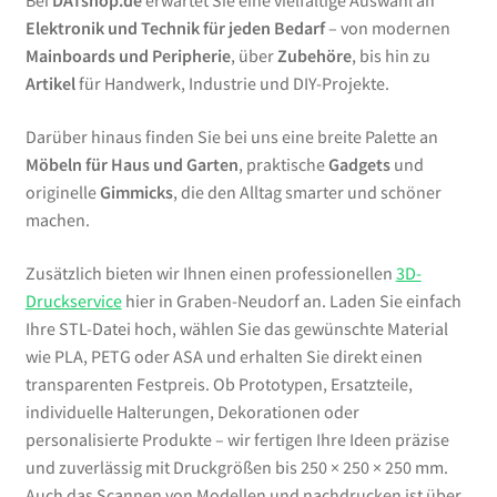
Bei
DATshop.de
erwartet Sie eine vielfältige Auswahl an
Elektronik und Technik für jeden Bedarf
– von modernen
Mainboards und Peripherie
, über
Zubehöre
, bis hin zu
Artikel
für Handwerk, Industrie und DIY-Projekte.
Darüber hinaus finden Sie bei uns eine breite Palette an
Möbeln für Haus und Garten
, praktische
Gadgets
und
originelle
Gimmicks
, die den Alltag smarter und schöner
machen.
Zusätzlich bieten wir Ihnen einen professionellen
3D-
Druckservice
hier in Graben-Neudorf an. Laden Sie einfach
Ihre STL-Datei hoch, wählen Sie das gewünschte Material
wie PLA, PETG oder ASA und erhalten Sie direkt einen
transparenten Festpreis. Ob Prototypen, Ersatzteile,
individuelle Halterungen, Dekorationen oder
personalisierte Produkte – wir fertigen Ihre Ideen präzise
und zuverlässig mit Druckgrößen bis 250 × 250 × 250 mm.
Auch das Scannen von Modellen und nachdrucken ist über