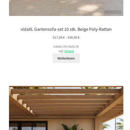
vidaXL Gartensofa-set 10 stk. Beige Poly-Rattan
Preisspanne:
517,99
€
–
536,99
€
517,99 €
Enthält 19% MwSt. DE
bis
zzgl.
Versand
536,99 €
Weiterlesen