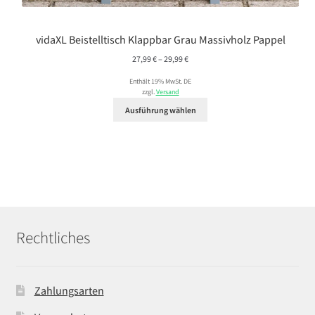
vidaXL Beistelltisch Klappbar Grau Massivholz Pappel
Preisspanne:
27,99
€
–
29,99
€
27,99 €
Enthält 19% MwSt. DE
bis
zzgl.
Versand
29,99 €
Ausführung wählen
Rechtliches
Zahlungsarten