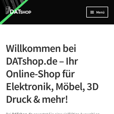
Zur
Zum
Menü
Navigation
Inhalt
springen
springen
Home
Unterm
Shop
öffnen
Willkommen bei
Mein Account
DATshop.de – Ihr
Kontakt
Online-Shop für
Elektronik, Möbel, 3D
Druck & mehr!