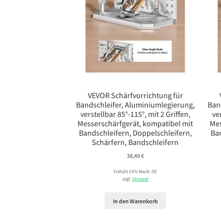
VEVOR Schärfvorrichtung für
Bandschleifer, Aluminiumlegierung,
Ban
verstellbar 85°-115°, mit 2 Griffen,
ve
Messerschärfgerät, kompatibel mit
Mes
Bandschleifern, Doppelschleifern,
Ba
Schärfern, Bandschleifern
38,49
€
Enthält 19% MwSt. DE
zzgl.
Versand
In den Warenkorb