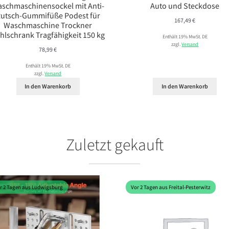
schmaschinensockel mit Anti-
Auto und Steckdose
utsch-Gummifüße Podest für
167,49
€
Waschmaschine Trockner
hlschrank Tragfähigkeit 150 kg
Enthält 19% MwSt. DE
zzgl.
Versand
78,99
€
Enthält 19% MwSt. DE
zzgl.
Versand
In den Warenkorb
In den Warenkorb
Zuletzt gekauft
r 2 Tagen aus Ludwigsburg
Vor 2 Tagen aus Freital-Pesterwitz