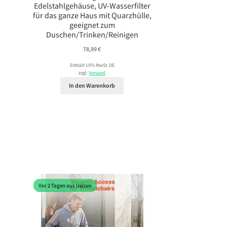
Edelstahlgehäuse, UV-Wasserfilter
für das ganze Haus mit Quarzhülle,
geeignet zum
Duschen/Trinken/Reinigen
78,99
€
Enthält 19% MwSt. DE
zzgl.
Versand
In den Warenkorb
Vor 2 Tagen aus Uelzen