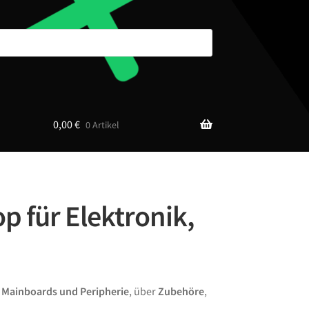
0,00
€
0 Artikel
p für Elektronik,
n
Mainboards und Peripherie
, über
Zubehöre
,