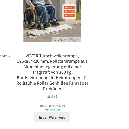
rcom /
VEVOR Türschwellenrampe,
196x864x26 mm, Rollstuhlrampe aus
Aluminiumlegierung mit einer
Tragkraft von 360 kg,
Bordsteinrampe für Heimtreppen für
Rollstühle Roller Gehhilfen Fahrräder
Dreiräder
28,49
€
Enthält 19% MwSt. DE
zzgl.
Versand
In den Warenkorb