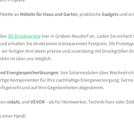
 Palette an
Möbeln für Haus und Garten
, praktische
Gadgets
und ori
llen
3D-Druckservice
hier in Graben-Neudorf an. Laden Sie einfach 
d erhalten Sie direkt einen transparenten Festpreis. Ob Prototypen
wir fertigen Ihre Ideen präzise und zuverlässig mit Druckgrößen bi
ken ist über uns möglich.
und Energiespeicherlösungen
. Von Solarmodulen über Wechselrich
tige Komponenten für Ihre nachhaltige Energieversorgung. Gern
arfsgerecht und auf Ihre Gegebenheiten abgestimmt.
rken
vidaXL
und
VEVOR
– ob für Heimwerker, Technik-Fans oder Sti
s einer Hand!