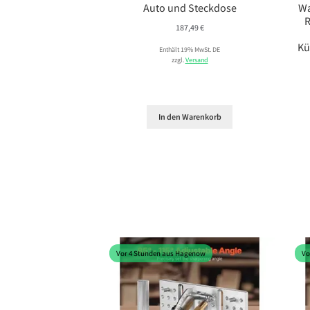
Auto und Steckdose
Wa
R
187,49
€
Kü
Enthält 19% MwSt. DE
zzgl.
Versand
In den Warenkorb
Vor 4 Stunden aus Hagenow
Vo