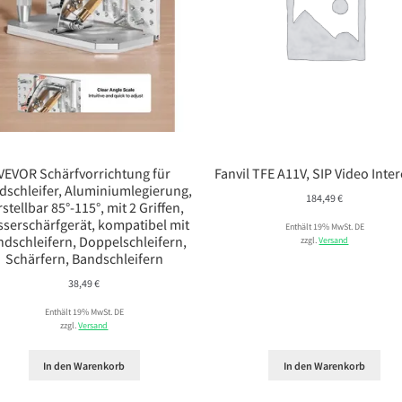
VEVOR Schärfvorrichtung für
Fanvil TFE A11V, SIP Video Inte
dschleifer, Aluminiumlegierung,
184,49
€
rstellbar 85°-115°, mit 2 Griffen,
serschärfgerät, kompatibel mit
Enthält 19% MwSt. DE
ndschleifern, Doppelschleifern,
zzgl.
Versand
Schärfern, Bandschleifern
38,49
€
Enthält 19% MwSt. DE
zzgl.
Versand
In den Warenkorb
In den Warenkorb