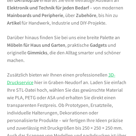
Bei
DATshop.de
erwartet Sie eine vielfältige Auswahl an
Elektronik und Technik für jeden Bedarf
– von modernen
Mainboards und Peripherie
, über
Zubehöre
, bis hin zu
Artikel
für Handwerk, Industrie und DIY-Projekte.
Darüber hinaus finden Sie bei uns eine breite Palette an
Möbeln für Haus und Garten
, praktische
Gadgets
und
originelle
Gimmicks
, die den Alltag smarter und schöner
machen.
Zusätzlich bieten wir Ihnen einen professionellen
3D-
Druckservice
hier in Graben-Neudorf an. Laden Sie einfach
Ihre STL-Datei hoch, wählen Sie das gewünschte Material
wie PLA, PETG oder ASA und erhalten Sie direkt einen
transparenten Festpreis. Ob Prototypen, Ersatzteile,
individuelle Halterungen, Dekorationen oder
personalisierte Produkte – wir fertigen Ihre Ideen präzise
und zuverlässig mit Druckgrößen bis 250 × 250 × 250 mm.
Auch das Scannen von Modellen und nachdrucken ist über