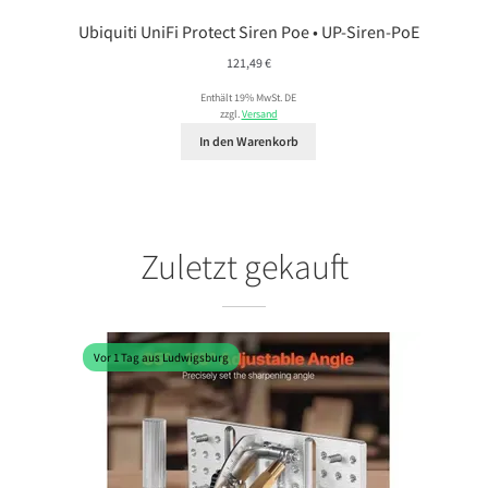
Ubiquiti UniFi Protect Siren Poe • UP-Siren-PoE
121,49
€
Enthält 19% MwSt. DE
zzgl.
Versand
In den Warenkorb
Zuletzt gekauft
Vor 1 Tag aus Ludwigsburg