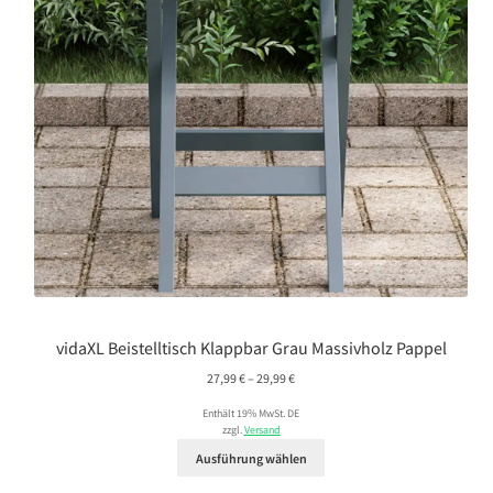
vidaXL Beistelltisch Klappbar Grau Massivholz Pappel
Preisspanne:
27,99
€
–
29,99
€
27,99 €
Enthält 19% MwSt. DE
bis
zzgl.
Versand
29,99 €
Ausführung wählen