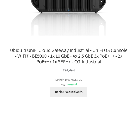
Ubiquiti UniFi Cloud Gateway Industrial • UniFi OS Console
• WIFI7 • BE5000 • 1x 10 GbE • 4x 2,5 GbE 3x PoE+++ • 2x
PoE++ • 1x SFP+ • UCG-Industrial
634,49
€
Enthält 19% MwSt. DE
zzgl.
Versand
In den Warenkorb