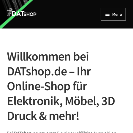
Zur
Zum
Menü
Navigation
Inhalt
springen
springen
Home
Unterm
Shop
öffnen
Willkommen bei
Mein Account
DATshop.de – Ihr
Kontakt
Online-Shop für
Elektronik, Möbel, 3D
Druck & mehr!