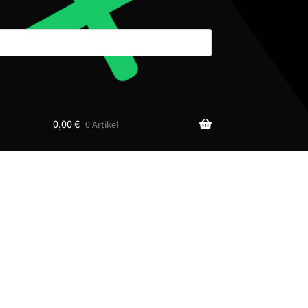
0,00
€
0 Artikel