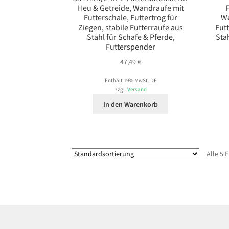
Heu & Getreide, Wandraufe mit
Futterschale, Futtertrog für
We
Ziegen, stabile Futterraufe aus
Fut
Stahl für Schafe & Pferde,
Sta
Futterspender
47,49
€
Enthält 19% MwSt. DE
zzgl.
Versand
In den Warenkorb
Alle 5 