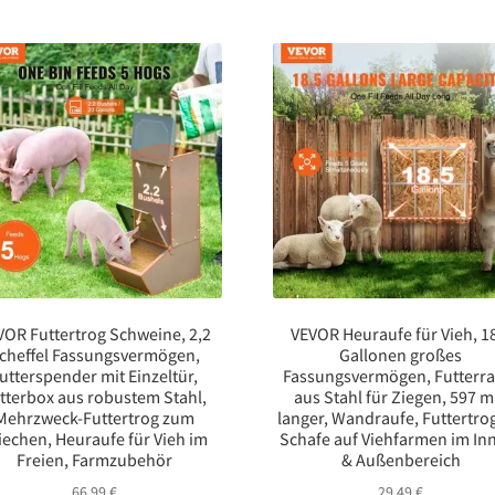
VOR Futtertrog Schweine, 2,2
VEVOR Heuraufe für Vieh, 1
cheffel Fassungsvermögen,
Gallonen großes
utterspender mit Einzeltür,
Fassungsvermögen, Futterra
tterbox aus robustem Stahl,
aus Stahl für Ziegen, 597 
Mehrzweck-Futtertrog zum
langer, Wandraufe, Futtertrog
iechen, Heuraufe für Vieh im
Schafe auf Viehfarmen im In
Freien, Farmzubehör
& Außenbereich
66,99
€
29,49
€