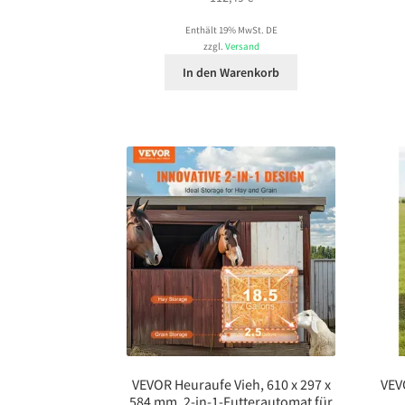
Enthält 19% MwSt. DE
zzgl.
Versand
In den Warenkorb
VEVOR Heuraufe Vieh, 610 x 297 x
VEV
584 mm, 2-in-1-Futterautomat für