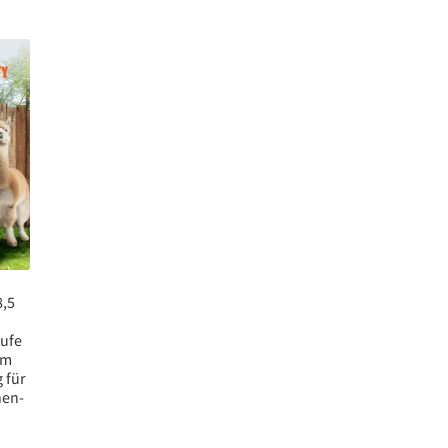
8,5
ufe
mm
 für
nen-