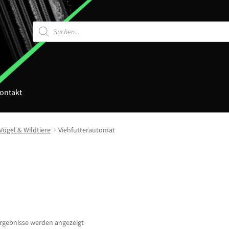
Products
search
ontakt
Vögel & Wildtiere
Viehfutterautomat
Ergebnisse werden angezeigt