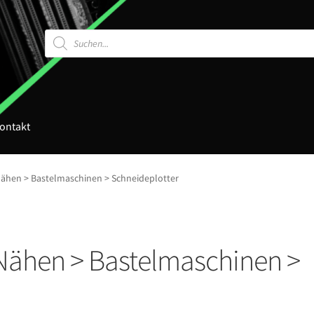
Products
search
ontakt
Nähen > Bastelmaschinen > Schneideplotter
 Nähen > Bastelmaschinen >