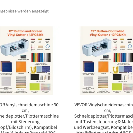
Ergebnisse werden angezeigt
OR Vinylschneidemaschine 30
VEVOR Vinylschneidemaschin
cm,
cm,
neideplotter/Plottermaschine
Schneideplotter/Plottermasc
mit Steuerung
mit Tastensteuerung & Mater
opf/Bildschirm), Kompatibel
und Werkzeugset, Kompatibel
t Mac/Windows/Android/iOS,
Mac/Windows/Android/iOS, 