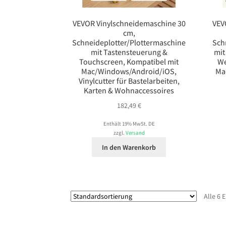
VEVOR Vinylschneidemaschine 30
VEV
cm,
Schneideplotter/Plottermaschine
Sch
mit Tastensteuerung &
mit
Touchscreen, Kompatibel mit
We
Mac/Windows/Android/iOS,
Ma
Vinylcutter für Bastelarbeiten,
Karten & Wohnaccessoires
182,49
€
Enthält 19% MwSt. DE
zzgl.
Versand
In den Warenkorb
Alle 6 