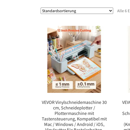
Alle 6 
VEVOR Vinylschneidemaschine 30
VEV
cm, Schneideplotter /
Plottermaschine mit
Sch
Tastensteuerung, Kompatibel mit
Mac / Windows / Android / iOS,
(Kn
Vinylcutter für Bastelarbeiten,
mi