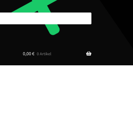
0,00
€
0 Artikel