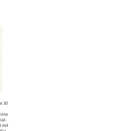
e 30
hine
ial-
 mit
für