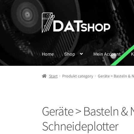
Zur
Zum
Navigation
Inhalt
springen
springen
Home
Shop
Mein Account
K
Start
Produkt category
Geräte > Basteln & 
Geräte > Basteln &
Schneideplotter